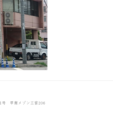
21号 甲南メゾン三宮206