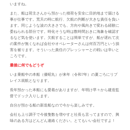
いますね。
また、船は荷主さんから預かった積荷を安全に目的地まで届ける
事が仕事です。荒天の時に航行、欠航の判断が大きな責任を負い
ます。同じような波の大きさでも、方向や風向きで変わる経験に
委ねられる部分です。時化そうな時は数時間おきに海象を確認す
るなど気を使います。欠航することは簡単ですが、船が遅れて次
の案件が無くなれば会社やオペレーターさんは何百万円という損
害を被ります。そういった責任のプレッシャーとの戦いは辛いと
ころです。
最後に何でもどうぞ
いま乗船中の本船（優昭丸）が来年（令和
7
年）の夏ごろにリプ
レイス就航となります。
長年預かった本船にも愛着がありますが、年明け早々から建造監
督でドック入りします。
自分が預かる船の新造船なので今から楽しみです。
会社も上り調子で今後隻数を増やすと社長も言ってますので、興
味のある方はどんどん連絡ください。とてもいい会社ですよ！