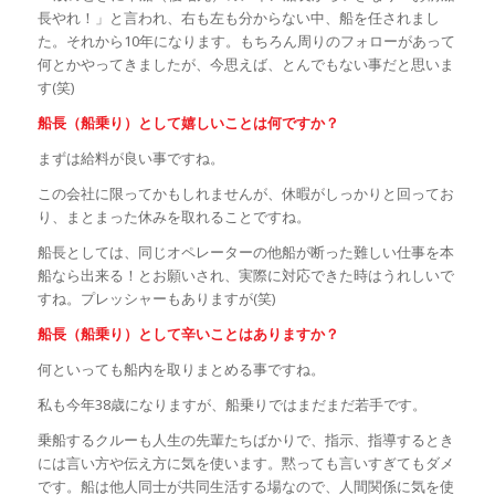
長やれ！」と言われ、右も左も分からない中、船を任されまし
た。それから
10
年になります。もちろん周りのフォローがあって
何とかやってきましたが、今思えば、とんでもない事だと思いま
す
(
笑
)
船長（船乗り）として嬉しいことは何ですか？
まずは給料が良い事ですね。
この会社に限ってかもしれませんが、休暇がしっかりと回ってお
り、まとまった休みを取れることですね。
船長としては、同じオペレーターの他船が断った難しい仕事を本
船なら出来る！とお願いされ、実際に対応できた時はうれしいで
すね。プレッシャーもありますが
(
笑
)
船長（船乗り）として辛いことはありますか？
何といっても船内を取りまとめる事ですね。
私も今年
38
歳になりますが、船乗りではまだまだ若手です。
乗船するクルーも人生の先輩たちばかりで、指示、指導するとき
には言い方や伝え方に気を使います。黙っても言いすぎてもダメ
です。船は他人同士が共同生活する場なので、人間関係に気を使