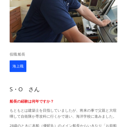
役職:船長
海上職
S・O さん
船長の経験は何年ですか？
もともとは建築士を目指していましたが、将来の事で父親と大喧
嘩して自衛隊か専攻科に行くかで迷い、海洋学校に進みました。
28
歳のときに本船（優昭丸）のメイン船長からいきなり「お前船